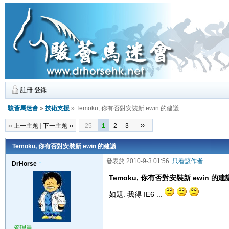
註冊
登錄
駿薈馬迷會
»
技術支援
» Temoku, 你有否對安裝新 ewin 的建議
››
‹‹ 上一主題
|
下一主題 ››
25
1
2
3
Temoku, 你有否對安裝新 ewin 的建議
發表於 2010-9-3 01:56
只看該作者
DrHorse
Temoku, 你有否對安裝新 ewin 的建
如題. 我得 IE6 ...
管理員