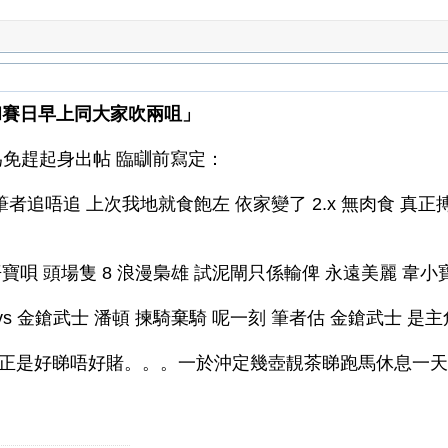
和賽日早上同大家吹兩咀」
 為免趕起身出帖 臨瞓前寫定：
筆者追唔追 上次我地就食飽左 依家變了 2.x 無肉食 真正
 頭場隻 8 浪漫梟雄 試泥閘只係輸俾 永遠美麗 韋小寶 
s 金鎗武士 潘頓 揀騎棄騎 呢一刻 筆者估 金鎗武士 是主
 2.x 正是好睇唔好賭。。。一於沖定幾壺靚茶睇跑馬休息一