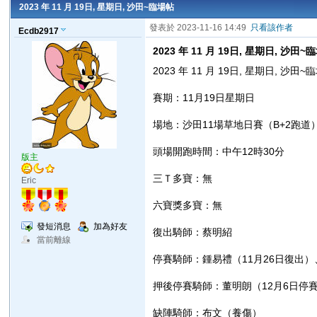
2023 年 11 月 19日, 星期日, 沙田~臨場帖
發表於 2023-11-16 14:49
只看該作者
Ecdb2917
2023 年 11 月 19日, 星期日, 沙田~
2023 年 11 月 19日, 星期日, 沙田~
賽期：11月19日星期日
場地：沙田11場草地日賽（B+2跑道
頭場開跑時間：中午12時30分
版主
三Ｔ多寶：無
Eric
六寶獎多寶：無
發短消息
加為好友
復出騎師：蔡明紹
當前離線
停賽騎師：鍾易禮（11月26日復出）
押後停賽騎師：董明朗（12月6日停賽
缺陣騎師：布文（養傷）