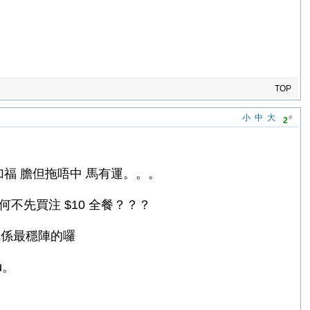
TOP
小
中
大
#
2
加福 膽但拖唔中 馬有運。。。
不先買注 $10 全餐？？？
就係最穩陣的囉
u。