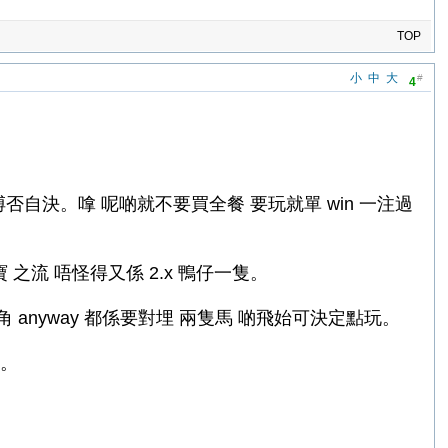
TOP
小
中
大
#
4
搏否自決。嗱 呢啲就不要買全餐 要玩就單 win 一注過
之流 唔怪得又係 2.x 鴨仔一隻。
角 anyway 都係要對埋 兩隻馬 啲飛始可決定點玩。
天。