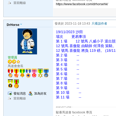
當前離線
https://www.facebook.com/drhorsehk/
發表於 2023-11-18 13:43
只看該作者
DrHorse
19/11/2023 沙田
場次 更易事項
第 1 場 12 號馬 八威小子 退出競賽,
12 號馬 喜傲龍 由騎師 何澤堯 策騎。 (18
12 號馬 喜傲龍 將負 119 磅。 (18/11 
第 2 場 --
管理員
第 3 場 --
第 4 場 --
馬迷會會長
第 5 場 --
第 6 場 --
第 7 場 --
第 8 場 --
第 9 場 --
第 10 場 --
發短消息
加為好友
第 11 場 --
當前離線
駿薈馬迷會 facebook 專頁