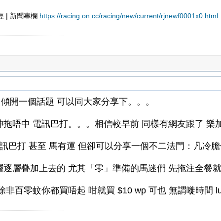
經 | 新聞專欄
https://racing.on.cc/racing/new/current/rjnewf0001x0.html
傾開一個話題 可以同大家分享下。。。
呻拖唔中 電訊巴打。。。相信較早前 同樣有網友跟了 樂
電訊巴打 甚至 馬有運 但卻可以分享一個不二法門：凡冷膽何
層逐層疊加上去的 尤其「零」準備的馬迷們 先拖注全餐
非百零蚊你都買唔起 咁就買 $10 wp 可也 無謂嘥時間 l