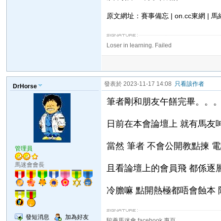
原文網址：賽事備忘 | on.cc東網 | 馬
Loser in learning. Failed
發表於 2023-11-17 14:08
只看該作者
DrHorse
筆者剛和朋友午饍完畢。。。
日前在本會論壇上 就有馬友
當然 筆者 不會公開教點揀 
管理員
馬迷會會長
且看論壇上的會員飛 都係逐
冷膽嘛 點開熱極都唔會蝕本 除
發短消息
加為好友
駿薈馬迷會 facebook 專頁