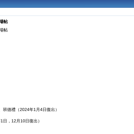
臨場帖
臨場帖
）
、班德禮（2024年1月4日復出）
1日，12月10日復出）