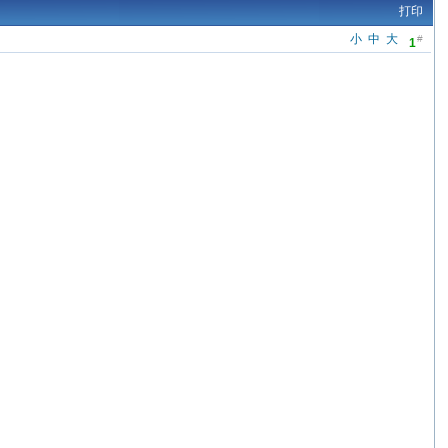
打印
小
中
大
#
1