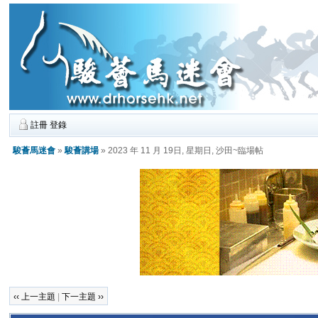
註冊
登錄
駿薈馬迷會
»
駿薈講場
» 2023 年 11 月 19日, 星期日, 沙田~臨場帖
‹‹ 上一主題
|
下一主題 ››