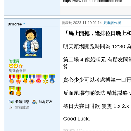
https://www.facebook.com/drhorsehk/
發表於 2023-11-19 01:14
只看該作者
DrHorse
「馬上開拖，逢排位日晚上
明天頭場開跑時間為 12:30
第二場 4 龍船狀元 有朋友問
管理員
算。
馬迷會會長
貪心少少可以考慮搏第一口孖寶唄
反而尾場有啲諗法 精算謀略 v
發短消息
加為好友
聽日大賽日咁款 隻隻 1.x
當前離線
Good Luck.