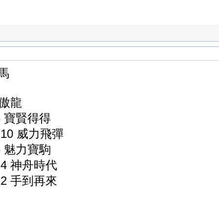
冷馬
 喜傲龍
 8 寶賢得得
將 10 威力飛彈
 6 魅力寶駒
星 4 神舟時代
 12 手到再來