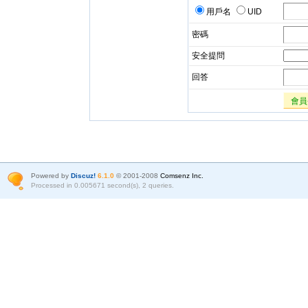
用戶名
UID
密碼
安全提問
回答
會員
Powered by
Discuz!
6.1.0
© 2001-2008
Comsenz Inc.
Processed in 0.005671 second(s), 2 queries.